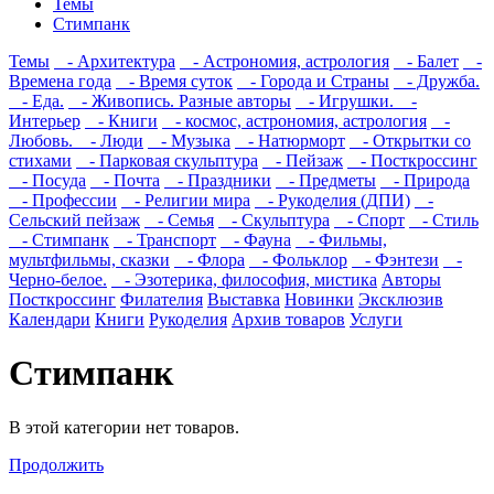
Темы
Стимпанк
Темы
- Архитектура
- Астрономия, астрология
- Балет
-
Времена года
- Время суток
- Города и Страны
- Дружба.
- Еда.
- Живопись. Разные авторы
- Игрушки.
-
Интерьер
- Книги
- космос, астрономия, астрология
-
Любовь.
- Люди
- Музыка
- Натюрморт
- Открытки со
стихами
- Парковая скульптура
- Пейзаж
- Посткроссинг
- Посуда
- Почта
- Праздники
- Предметы
- Природа
- Профессии
- Религии мира
- Рукоделия (ДПИ)
-
Сельский пейзаж
- Семья
- Скульптура
- Спорт
- Стиль
- Стимпанк
- Транспорт
- Фауна
- Фильмы,
мультфильмы, сказки
- Флора
- Фольклор
- Фэнтези
-
Черно-белое.
- Эзотерика, философия, мистика
Авторы
Посткроссинг
Филателия
Выставка
Новинки
Эксклюзив
Календари
Книги
Рукоделия
Архив товаров
Услуги
Стимпанк
В этой категории нет товаров.
Продолжить