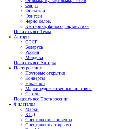
Фильмы, мультфильмы, сказки
Флора
Фольклор
Фэнтези
Черно-белое.
Эзотерика, философия, мистика
Показать все Темы
Авторы
СССР
Беларусь
Россия
Молдова
Показать все Авторы
Посткроссинг
Почтовые открытки
Конверты
Наклейки
Марки художественные почтовые
Скотчи
Показать все Посткроссинг
Филателия
Марки
КПД
Спецгашение конверты
Спецгашения открытки