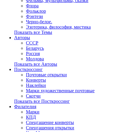
Фильмы, мультфильмы, сказки
Флора
Фольклор
Фэнтези
Черно-белое.
Эзотерика, философия, мистика
Показать все Темы
Авторы
СССР
Беларусь
Россия
Молдова
Показать все Авторы
Посткроссинг
Почтовые открытки
Конверты
Наклейки
Марки художественные почтовые
Скотчи
Показать все Посткроссинг
Филателия
Марки
КПД
Спецгашение конверты
Спецгашения открытки