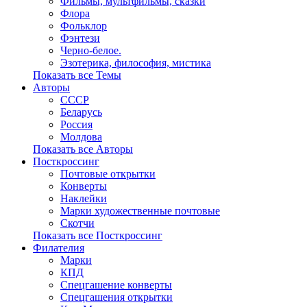
Фильмы, мультфильмы, сказки
Флора
Фольклор
Фэнтези
Черно-белое.
Эзотерика, философия, мистика
Показать все Темы
Авторы
СССР
Беларусь
Россия
Молдова
Показать все Авторы
Посткроссинг
Почтовые открытки
Конверты
Наклейки
Марки художественные почтовые
Скотчи
Показать все Посткроссинг
Филателия
Марки
КПД
Спецгашение конверты
Спецгашения открытки