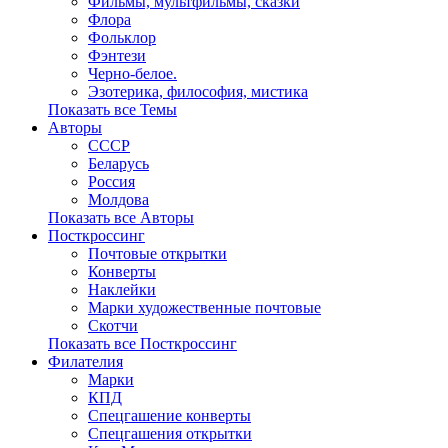
Фильмы, мультфильмы, сказки
Флора
Фольклор
Фэнтези
Черно-белое.
Эзотерика, философия, мистика
Показать все Темы
Авторы
СССР
Беларусь
Россия
Молдова
Показать все Авторы
Посткроссинг
Почтовые открытки
Конверты
Наклейки
Марки художественные почтовые
Скотчи
Показать все Посткроссинг
Филателия
Марки
КПД
Спецгашение конверты
Спецгашения открытки