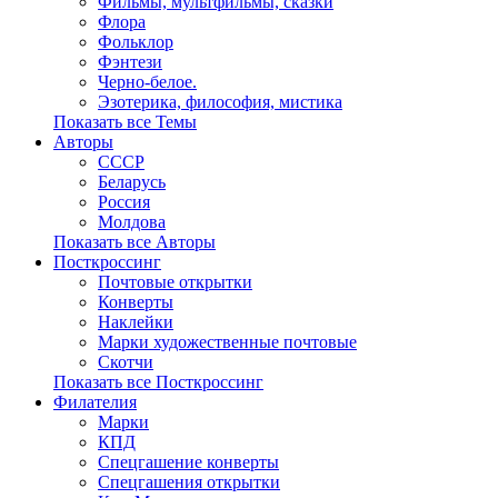
Фильмы, мультфильмы, сказки
Флора
Фольклор
Фэнтези
Черно-белое.
Эзотерика, философия, мистика
Показать все Темы
Авторы
СССР
Беларусь
Россия
Молдова
Показать все Авторы
Посткроссинг
Почтовые открытки
Конверты
Наклейки
Марки художественные почтовые
Скотчи
Показать все Посткроссинг
Филателия
Марки
КПД
Спецгашение конверты
Спецгашения открытки