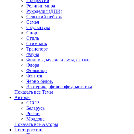
Профессии
Религии мира
Рукоделия (ДПИ)
Сельский пейзаж
Семья
Скульптура
Спорт
Стиль
Стимпанк
Транспорт
Фауна
Фильмы, мультфильмы, сказки
Флора
Фольклор
Фэнтези
Черно-белое.
Эзотерика, философия, мистика
Показать все Темы
Авторы
СССР
Беларусь
Россия
Молдова
Показать все Авторы
Посткроссинг