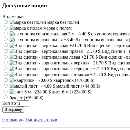
Доступные опции
Вид марки
марка без полей
марка с полем
с купоном горизонта
с купоном вертикальная (
Вид сцепки - вертика
Вид сцепки - в
Вид сцепки - ве
Вид сцепки
Вид сцепк
Вид сцепки
квартбло́к (+70.00 $)
малый лист (+44.80 $)
лист 6 м (+224.00 $)
буклет (+59.50 $)
Кол-во
В корзину
0 отзывов
/
Написать отзыв