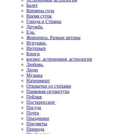
Балет
Времена года
Время суток
Города и Страны
Дружба.
Еда.
Живопись. Разные авторы
Игрушки.
Интерьер
Книги
космос, астрономия, астрология
Любовь.
Люди
Музыка
Натюрморт
Открытки со стихами
Парковая скульптура
Пейзаж
Посткроссинг
Посуда
Почта
Праздники
Предметы
Природа