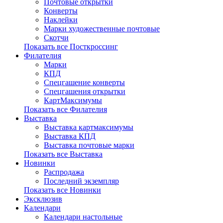
Почтовые открытки
Конверты
Наклейки
Марки художественные почтовые
Скотчи
Показать все Посткроссинг
Филателия
Марки
КПД
Спецгашение конверты
Спецгашения открытки
КартМаксимумы
Показать все Филателия
Выставка
Выставка картмаксимумы
Выставка КПД
Выставка почтовые марки
Показать все Выставка
Новинки
Распродажа
Последний экземпляр
Показать все Новинки
Эксклюзив
Календари
Календари настольные