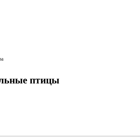
ра
альные птицы