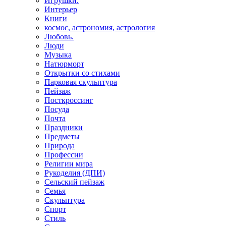
Игрушки.
Интерьер
Книги
космос, астрономия, астрология
Любовь.
Люди
Музыка
Натюрморт
Открытки со стихами
Парковая скульптура
Пейзаж
Посткроссинг
Посуда
Почта
Праздники
Предметы
Природа
Профессии
Религии мира
Рукоделия (ДПИ)
Сельский пейзаж
Семья
Скульптура
Спорт
Стиль