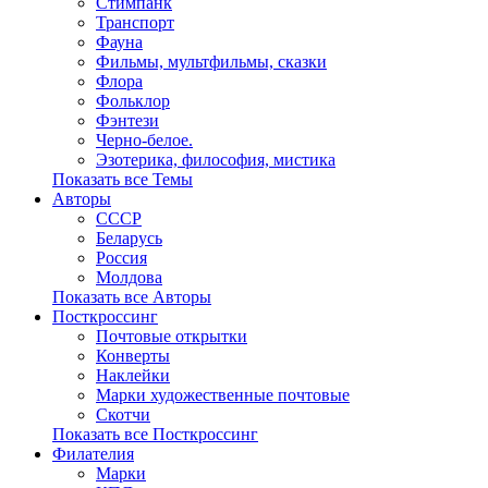
Стимпанк
Транспорт
Фауна
Фильмы, мультфильмы, сказки
Флора
Фольклор
Фэнтези
Черно-белое.
Эзотерика, философия, мистика
Показать все Темы
Авторы
СССР
Беларусь
Россия
Молдова
Показать все Авторы
Посткроссинг
Почтовые открытки
Конверты
Наклейки
Марки художественные почтовые
Скотчи
Показать все Посткроссинг
Филателия
Марки