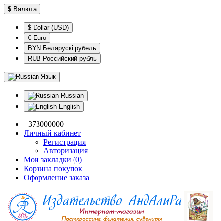
$
Валюта
$ Dollar (USD)
€ Euro
BYN Беларускі рубель
RUB Российский рубль
Язык
Russian
English
+373000000
Личный кабинет
Регистрация
Авторизация
Мои закладки (0)
Корзина покупок
Оформление заказа