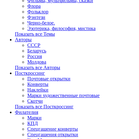
Фильмы, мультфильмы, сказки
Флора
Фольклор
Фэнтези
Черно-белое.
Эзотерика, философия, мистика
Показать все Темы
Авторы
СССР
Беларусь
Россия
Молдова
Показать все Авторы
Посткроссинг
Почтовые открытки
Конверты
Наклейки
Марки художественные почтовые
Скотчи
Показать все Посткроссинг
Филателия
Марки
КПД
Спецгашение конверты
Спецгашения открытки