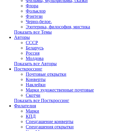
Фильмы, мультфильмы, сказки
Флора
Фольклор
Фэнтези
Черно-белое.
Эзотерика, философия, мистика
Показать все Темы
Авторы
СССР
Беларусь
Россия
Молдова
Показать все Авторы
Посткроссинг
Почтовые открытки
Конверты
Наклейки
Марки художественные почтовые
Скотчи
Показать все Посткроссинг
Филателия
Марки
КПД
Спецгашение конверты
Спецгашения открытки